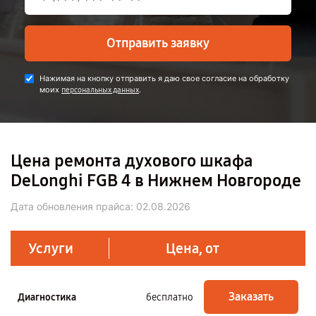
Отправить заявку
Нажимая на кнопку отправить я даю свое согласие на обработку
моих
.
персональных данных
Цена ремонта духового шкафа
DeLonghi FGB 4 в Нижнем Новгороде
Дата обновления прайса:
02.08.2026
Услуги
Цена, от
Заказать
Диагностика
бесплатно