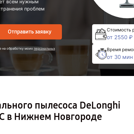
ает всем нужным
странения проблем
Стоимость 
Отправить заявку
от 2550 ₽
е на обработку моих
персональных
Время ремо
от 30 мин
ального пылесоса DeLonghi
C в Нижнем Новгороде