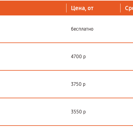
Цена, от
Ср
бесплатно
4700 р
3750 р
3550 р