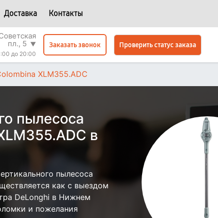
Доставка
Контакты
Советская
пл., 5
▼
Проверить статус заказа
Заказать звонок
:00 до 20:00
Colombina XLM355.ADC
го пылесоса
 XLM355.ADC в
ертикального пылесоса
ществляется как с выездом
нтра DeLonghi в Нижнем
поломки и пожелания